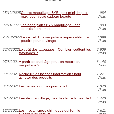
25/12/2025
Coffret maquillage BYS : prix mini, impact
984
maxi pour votre cadeau beauté
Visits
02/11/2023
Les bons plans BYS Maquillage : des
6 003
coffrets à prix mini
Visits
25/10/2022
Le secret d'un maquillage impeccable : La
3 899
poudre pour le visage
Visits
28/7/2022
Le coût des tatouages : Combien coûtent les
3 606
tatouages ?
Visits
07/8/2021
A partir de quel âge peut-on mettre du
6 146
maquillage ?
Visits
30/6/2021
Recueillir les bonnes informations pour
11 271
acheter des produits
Visits
04/6/2021
Les vernis à ongles pour 2021
7 878
Visits
07/5/2021
Peu de maquillage, c'est la clé de la beauté !
4 420
Visits
16/3/2021
Les mécanismes chimiques qui font le
7 511