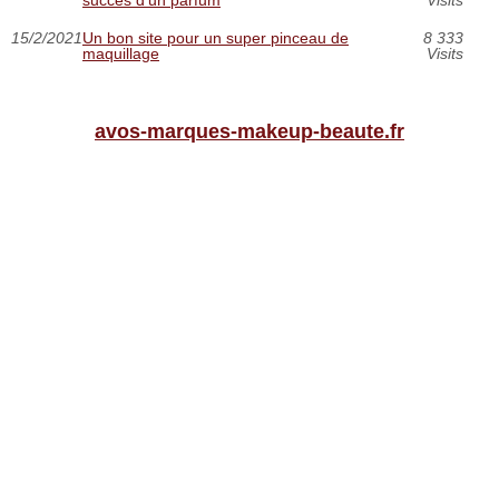
succès d’un parfum
Visits
15/2/2021
Un bon site pour un super pinceau de
8 333
maquillage
Visits
avos-marques-makeup-beaute.fr