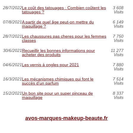
28/7/2022
Le coût des tatouages : Combien coûtent les
3 608
tatouages ?
Visits
07/8/2021
A partir de quel âge peut-on mettre du
6 149
maquillage ?
Visits
28/7/2021
Les chaussures pas cheres pour les femmes
7 750
classes
Visits
30/6/2021
Recueillir les bonnes informations pour
11 277
acheter des produits
Visits
04/6/2021
Les vernis à ongles pour 2021
7 880
Visits
16/3/2021
Les mécanismes chimiques qui font le
7 514
succès d’un parfum
Visits
15/2/2021
Un bon site pour un super pinceau de
8 337
maquillage
Visits
avos-marques-makeup-beaute.fr