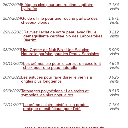
26/7/2024
5 étapes clés pour une routine capillaire
2 184
hydratée
Visits
25/7/2024
Guide ultime pour une routine parfaite des
1 971
cheveux blonds
Visits
29/12/2023
Ravivez l'éclat de votre peau avec l'huile
3 212
démaquillante certifiée bio des Laboratoires
Visits
Biarritz
08/2/2023
Une Crème de Nuit Bio : Une Solution
3 906
Naturelle parfaite pour les Peaux Sensibles
Visits
24/11/2022
Les crèmes bio pour le corps : un excellent
4 546
choix pour une peau naturelle
Visits
20/7/2022
Les astuces pour faire durer le vernis à
3 925
ongles plus longtemps
Visits
05/3/2022
Tatouages polynésiens : Les styles et
8 515
symboles les plus populaires
Visits
12/11/2021
La crème solaire teintée : un produit
7 154
pratique et esthétique pour l’été
Visits