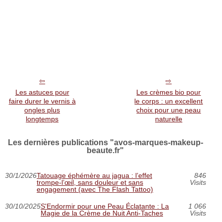
Les astuces pour
Les crèmes bio pour
faire durer le vernis à
le corps : un excellent
ongles plus
choix pour une peau
longtemps
naturelle
Les dernières publications "avos-marques-makeup-
beaute.fr"
30/1/2026
Tatouage éphémère au jagua : l’effet
846
trompe‑l’œil, sans douleur et sans
Visits
engagement (avec The Flash Tattoo)
30/10/2025
S'Endormir pour une Peau Éclatante : La
1 066
Magie de la Crème de Nuit Anti-Taches
Visits