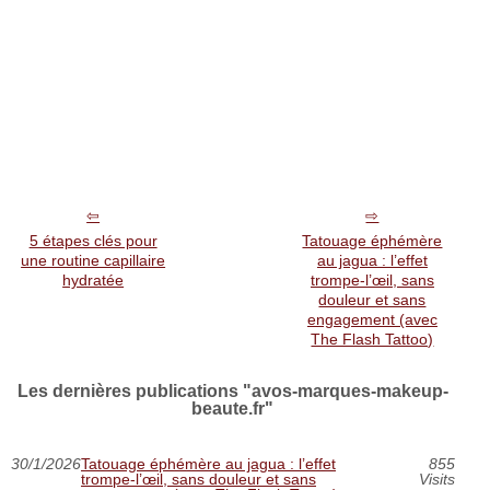
5 étapes clés pour
Tatouage éphémère
une routine capillaire
au jagua : l’effet
hydratée
trompe‑l’œil, sans
douleur et sans
engagement (avec
The Flash Tattoo)
Les dernières publications "avos-marques-makeup-
beaute.fr"
30/1/2026
Tatouage éphémère au jagua : l’effet
855
trompe‑l’œil, sans douleur et sans
Visits