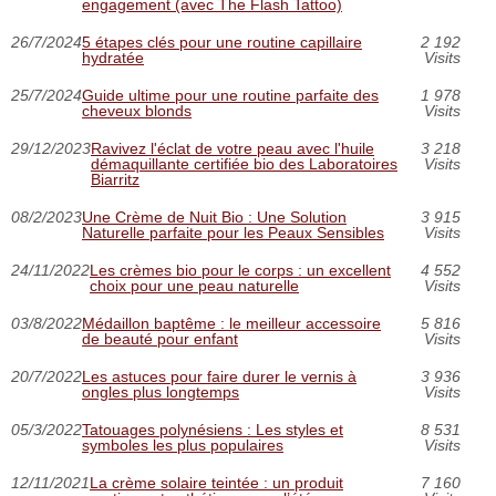
engagement (avec The Flash Tattoo)
26/7/2024
5 étapes clés pour une routine capillaire
2 192
hydratée
Visits
25/7/2024
Guide ultime pour une routine parfaite des
1 978
cheveux blonds
Visits
29/12/2023
Ravivez l'éclat de votre peau avec l'huile
3 218
démaquillante certifiée bio des Laboratoires
Visits
Biarritz
08/2/2023
Une Crème de Nuit Bio : Une Solution
3 915
Naturelle parfaite pour les Peaux Sensibles
Visits
24/11/2022
Les crèmes bio pour le corps : un excellent
4 552
choix pour une peau naturelle
Visits
03/8/2022
Médaillon baptême : le meilleur accessoire
5 816
de beauté pour enfant
Visits
20/7/2022
Les astuces pour faire durer le vernis à
3 936
ongles plus longtemps
Visits
05/3/2022
Tatouages polynésiens : Les styles et
8 531
symboles les plus populaires
Visits
12/11/2021
La crème solaire teintée : un produit
7 160