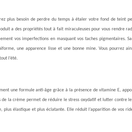
rez plus besoin de perdre du temps à étaler votre fond de teint p
produit a des propriétés tout à fait miraculeuses pour vous rendre ra
blement vos imperfections en masquant vos taches pigmentaires. Sa
niforme, une apparence lisse et une bonne mine. Vous pourrez ains
out l’été.
ement une formule anti-âge grâce à la présence de vitamine E, appor
s de la crème permet de réduire le stress oxydatif et lutter contre l
 plus élastique et plus éclatante. Elle réduit l’apparition de vos rid