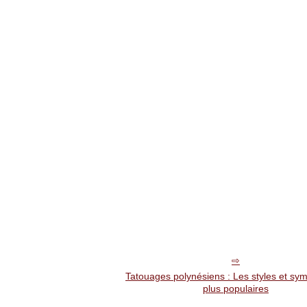
Tatouages polynésiens : Les styles et sym
plus populaires