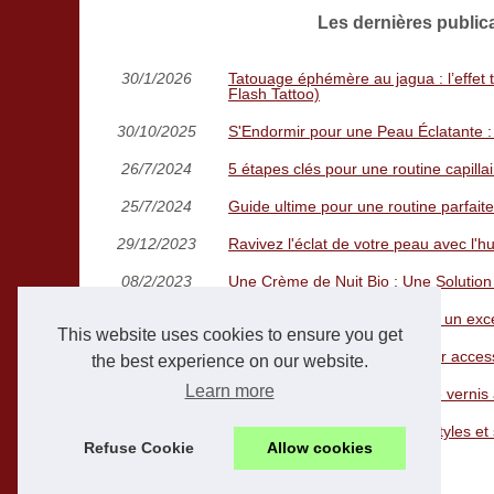
Les dernières publi
30/1/2026
Tatouage éphémère au jagua : l’effet
Flash Tattoo)
30/10/2025
S'Endormir pour une Peau Éclatante :
26/7/2024
5 étapes clés pour une routine capilla
25/7/2024
Guide ultime pour une routine parfait
29/12/2023
Ravivez l'éclat de votre peau avec l'hu
08/2/2023
Une Crème de Nuit Bio : Une Solution 
24/11/2022
Les crèmes bio pour le corps : un exc
This website uses cookies to ensure you get
03/8/2022
Médaillon baptême : le meilleur acces
the best experience on our website.
Learn more
20/7/2022
Les astuces pour faire durer le verni
05/3/2022
Tatouages polynésiens : Les styles et
Refuse Cookie
Allow cookies