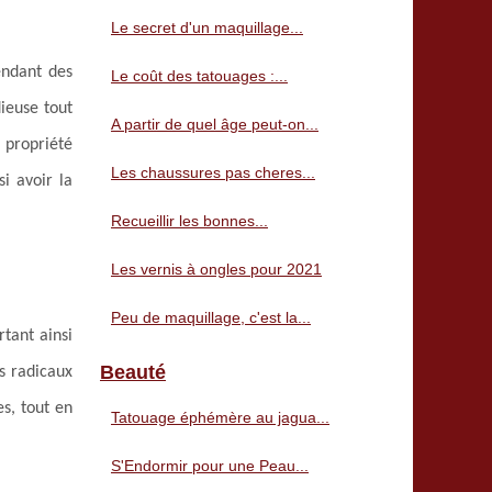
Le secret d'un maquillage...
endant des
Le coût des tatouages :...
dieuse tout
A partir de quel âge peut-on...
 propriété
Les chaussures pas cheres...
i avoir la
Recueillir les bonnes...
Les vernis à ongles pour 2021
Peu de maquillage, c'est la...
tant ainsi
Beauté
es radicaux
es, tout en
Tatouage éphémère au jagua...
S'Endormir pour une Peau...