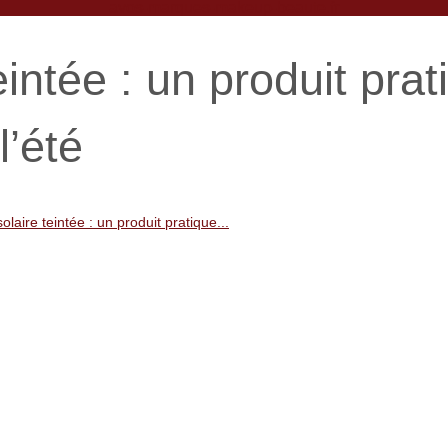
avos-marques-makeup-beaute.fr
intée : un produit prat
l’été
laire teintée : un produit pratique...