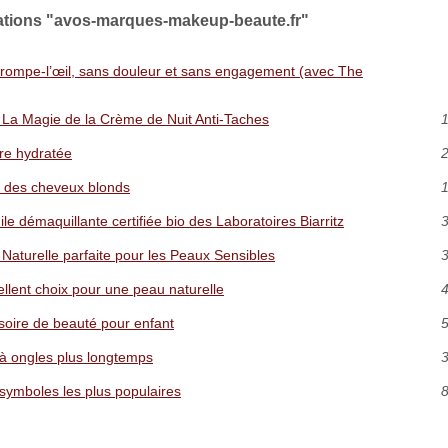
cations "avos-marques-makeup-beaute.fr"
 trompe‑l’œil, sans douleur et sans engagement (avec The
 La Magie de la Crème de Nuit Anti-Taches
1
ire hydratée
2
e des cheveux blonds
1
ile démaquillante certifiée bio des Laboratoires Biarritz
3
Naturelle parfaite pour les Peaux Sensibles
3
ellent choix pour une peau naturelle
4
soire de beauté pour enfant
5
s à ongles plus longtemps
3
 symboles les plus populaires
8