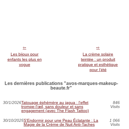
Les bijoux pour
La crème solaire
enfants les plus en
teintée : un produit
vogue
pratique et esthétique
pour l’été
Les dernières publications "avos-marques-makeup-
beaute.fr"
30/1/2026
Tatouage éphémère au jagua : l’effet
846
trompe‑l’œil, sans douleur et sans
Visits
engagement (avec The Flash Tattoo)
30/10/2025
S'Endormir pour une Peau Éclatante : La
1 066
Magie de la Crème de Nuit Anti-Taches
Visits