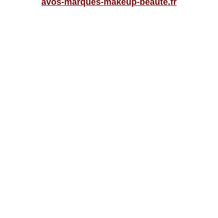
avos-marques-makeup-beaute.fr