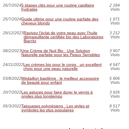
26/7/2024
5 étapes clés pour une routine capillaire
2 184
hydratée
Visits
25/7/2024
Guide ultime pour une routine parfaite des
1 971
cheveux blonds
Visits
29/12/2023
Ravivez l'éclat de votre peau avec l'huile
3 212
démaquillante certifiée bio des Laboratoires
Visits
Biarritz
08/2/2023
Une Crème de Nuit Bio : Une Solution
3 907
Naturelle parfaite pour les Peaux Sensibles
Visits
24/11/2022
Les crèmes bio pour le corps : un excellent
4 547
choix pour une peau naturelle
Visits
03/8/2022
Médaillon baptême : le meilleur accessoire
5 806
de beauté pour enfant
Visits
20/7/2022
Les astuces pour faire durer le vernis à
3 926
ongles plus longtemps
Visits
05/3/2022
Tatouages polynésiens : Les styles et
8 517
symboles les plus populaires
Visits