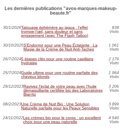
Les dernières publications "avos-marques-makeup-
beaute.fr"
30/1/2026
Tatouage éphémère au jagua : l’effet
838
trompe‑l’œil, sans douleur et sans
Visits
engagement (avec The Flash Tattoo)
30/10/2025
S'Endormir pour une Peau Éclatante : La
1 061
Magie de la Crème de Nuit Anti-Taches
Visits
26/7/2024
5 étapes clés pour une routine capillaire
2 179
hydratée
Visits
25/7/2024
Guide ultime pour une routine parfaite des
1 964
cheveux blonds
Visits
29/12/2023
Ravivez l'éclat de votre peau avec l'huile
3 206
démaquillante certifiée bio des Laboratoires
Visits
Biarritz
08/2/2023
Une Crème de Nuit Bio : Une Solution
3 899
Naturelle parfaite pour les Peaux Sensibles
Visits
24/11/2022
Les crèmes bio pour le corps : un excellent
4 540
choix pour une peau naturelle
Visits